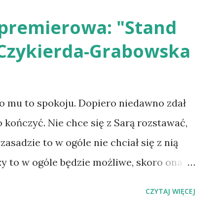
iążki, nie wahałam się ani chwili i
premierowa: "Stand
t” z ogromną przyjemnością oraz nie lada
 Czykierda-Grabowska
e mamy tu do czynienia ze sprawą
aczytuję się od lat), to fabuła osadzona
 wieku (a historia to mój konik).
ło mu to spokoju. Dopiero niedawno zdał
autora mieszanka retro mile połechtała
o kończyć. Nie chce się z Sarą rozstawać,
ując przednią lekturę. A czy oczekiwania
zasadzie to w ogóle nie chciał się z nią
stością? Niech za całą odpowied...
zy to w ogóle będzie możliwe, skoro ona
 i po co innego miałaby się spotykać z
CZYTAJ WIĘCEJ
tand by me” to historia płomiennego