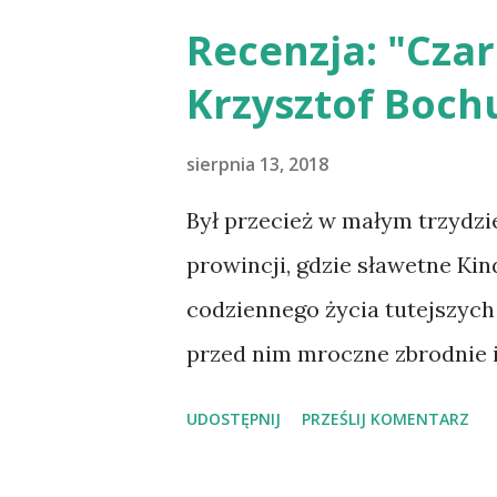
zainteresowaniem oczekiwała
Recenzja: "Cza
kryminalnego Christiana Abe
Krzysztof Boch
swoją niezłomnością, posza
poczuciem sprawiedliwości. Te
sierpnia 13, 2018
się autorowi jeszcze mocnie
Był przecież w małym trzydzi
do tego uwypuklić wątki z ży
prowincji, gdzie sławetne Ki
zapałałam do niego sympatią 
codziennego życia tutejszych 
wraz z interesującą sprawą 
przed nim mroczne zbrodnie i
historyczny...
Występni duchowni i płatny s
UDOSTĘPNIJ
PRZEŚLIJ KOMENTARZ
zaszlachtowane zwłoki… Gdzie
autor – Pan Krzysztof Bochus 