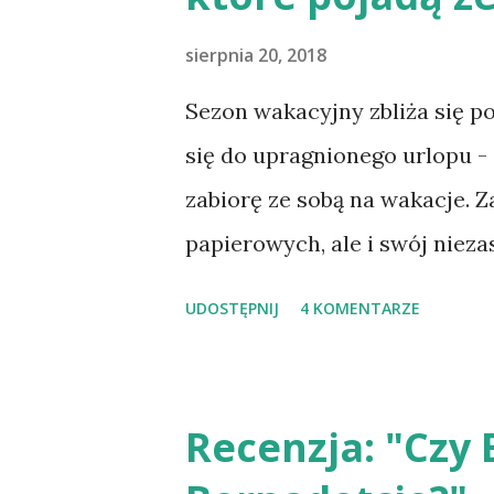
y
sierpnia 20, 2018
Sezon wakacyjny zbliża się po
się do upragnionego urlopu - 
zabiorę ze sobą na wakacje. Z
papierowych, ale i swój nieza
tradycyjną półką, pękałby w s
UDOSTĘPNIJ
4 KOMENTARZE
"Królowa" Elżbiety Cherezińsk
historycznych i historii w og
tytułami, które doceniane są n
Recenzja: "Czy 
książki ukażą się niebawem w