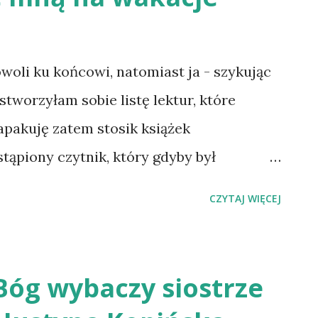
woli ku końcowi, natomiast ja - szykując
stworzyłam sobie listę lektur, które
apakuję zatem stosik książek
stąpiony czytnik, który gdyby był
zwach ;) Na pewno pojadą ze mną "Harda" i
CZYTAJ WIĘCEJ
iej. Jestem wielką fanką powieści
óle, zatem czas się wreszcie zmierzyć z
ie tylko w Polsce, ale i zagranicą (obie
Bóg wybaczy siostrze
 USA). Kolejną zaplanowaną powieścią jest