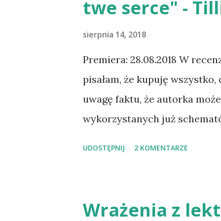
twe serce" - Til
trzeba to przeżyć, żeby zrozum
a trzeba widzieć serce. Ona go
sierpnia 14, 2018
Najbardziej się boję, że tak
Premiera: 28.08.2018 W recen
ośrodka nie da się zapomnieć.
pisałam, że kupuję wszystko, 
pracuję jako ochroniarz i bar
uwagę faktu, że autorka może
założyć rodzinę. Ale chcę też 
wykorzystanych już schemató
stało się w przypadku drugie
UDOSTĘPNIJ
2 KOMENTARZE
„Uleczę twe serce”, to spora
niniejszej recenzji. Także pr
zostanę przekonana, że coś mo
Wrażenia z lekt
nie ja, kochanie!” przeczyta