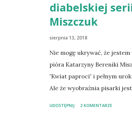
diabelskiej ser
przymykając oko na niedociąg
Miszczuk
tak zaabsorbowała mnie fabuł
Mae i Styxa, tak w przypadku h
sierpnia 13, 2018
czytam dokładnie to samo co 
Nie mogę ukrywać, że jestem 
zmienione zostały imiona pi
pióra Katarzyny Bereniki Mis
jeszcze więcej wulgaryzmów (
"Kwiat paproci" i pełnym uro
Ale że wyobraźnia pisarki jest
o byłej diablicy i niedoszłej 
UDOSTĘPNIJ
2 KOMENTARZE
wykreowana w nim wizja Nieba
dokumentnie. Niniejszy post 