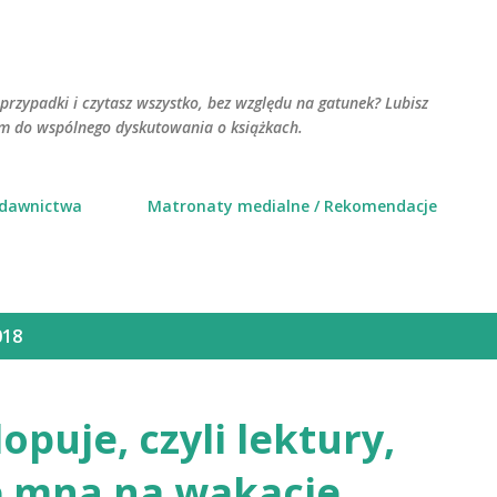
Przejdź do głównej zawartości
przypadki i czytasz wszystko, bez względu na gatunek? Lubisz
am do wspólnego dyskutowania o książkach.
ydawnictwa
Matronaty medialne / Rekomendacje
018
puje, czyli lektury,
e mną na wakacje