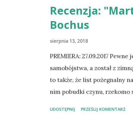
wszystkich trzech tomów serii, 
Recenzja: "Mart
oraz "Ja, potępiona". "Ja, diab
Bochus
przygód i humoru i z tak wyra
nie powiedzieć pochłaniałam,
sierpnia 13, 2018
krnąbrną Wiki, która stając si
PREMIERA: 27.09.2017 Pewne je
moralności i miłości do ludzi. 
samobójstwa, a został z zimn
na plaży w Los Diablos ;) No i B
to także, że list pożegnalny
nim pobudki czynu, rzekomo s
czytał moją opinię na temat 
UDOSTĘPNIJ
PRZEŚLIJ KOMENTARZ
pt. „Czarny manuskrypt”, ten 
gustu. Jako zagorzała fanka