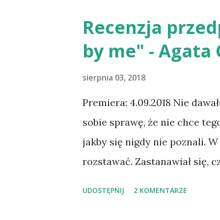
recenzji jego debiutanckiej ks
Recenzja przed
przyjęłam „Czarny manuskryp
by me" - Agata
oczekiwaniami, bo nie dość ż
kryminalną (a w kryminałach z
sierpnia 03, 2018
jest w latach trzydziestych XX
Premiera: 4.09.2018 Nie dawa
Zaserwowana mi zatem przez 
sobie sprawę, że nie chce teg
moje czytelnicze smaki, obiec
jakby się nigdy nie poznali. W 
okazały się spójne z rzeczywi
rozstawać. Zastanawiał się, c
jest z nim tylko dla seksu? Bo
UDOSTĘPNIJ
2 KOMENTARZE
facetem, którym pogardza? „S