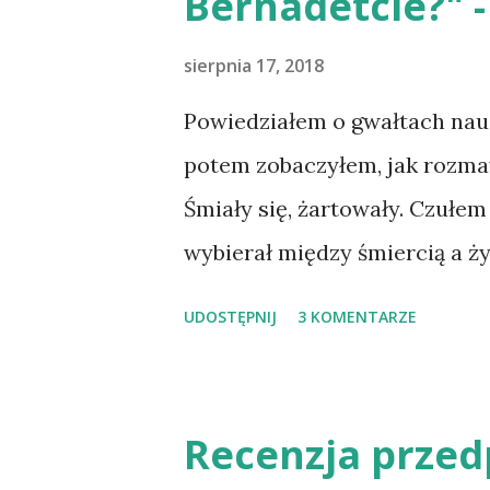
Bernadetcie?" 
"Król" Szczepana Twardocha.
miejsce przy okazji "Morfiny"
sierpnia 17, 2018
bohater denerwował mnie niem
Powiedziałem o gwałtach naucz
przez to tomisko), to postano
potem zobaczyłem, jak rozma
śląskiego prozaika. Zobaczymy
Śmiały się, żartowały. Czułem
Skiba zagwa...
wybierał między śmiercią a ży
Silny. On zmuszał wielu. Sios
UDOSTĘPNIJ
3 KOMENTARZE
i jego bratem. To jest taki st
Prosiłem siostrę Bernadettę, 
Teraz myślę tylko, że Bóg ma 
Recenzja przed
tam wydarzyło, nie da się opo