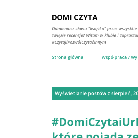
DOMI CZYTA
Odmieniasz słowo "książka" przez wszystkie 
zwięzłe recenzje? Witam w klubie i zaprasz
#CzytajiPozwólCzytaćInnym
Strona główna
Współpraca / W
P
Wyświetlanie postów z sierpień, 2
o
s
#DomiCzytaiUrlo
t
które pojadą z