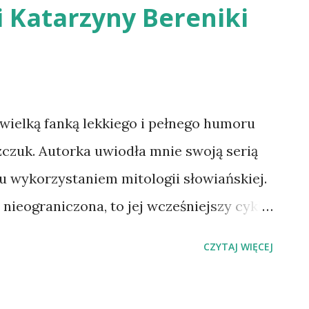
ii Katarzyny Bereniki
nięcia stylistyczno-językowe, ponieważ
a i kreacja głównych bohaterów, czyli
istorii Kylera i Lilah miałam wrażenie, że
za pierwszym razem, tyle tylko, że
wielką fanką lekkiego i pełnego humoru
erwszoplanowych postaci i dorzucono
zczuk. Autorka uwiodła mnie swoją serią
generalnie nic do dosadn...
ku wykorzystaniem mitologii słowiańskiej.
 nieograniczona, to jej wcześniejszy cykl
anielicy Wiktorii Biankowskiej oraz
CZYTAJ WIĘCEJ
, Piekła i zaświatów, porwała mnie
jest sumą moich wrażeń z lektury