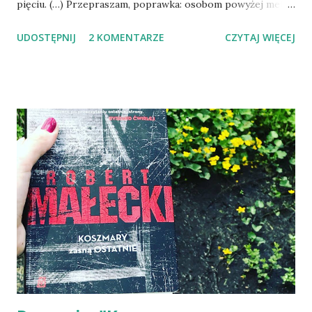
pięciu. (…) Przepraszam, poprawka: osobom powyżej metra
osiemdziesięciu wzrostu zakazuje się randkowania z
UDOSTĘPNIJ
2 KOMENTARZE
CZYTAJ WIĘCEJ
osobami poniżej metra siedemdziesięciu pięciu. Mam 170
cm wzrostu i rozmiar buta 40 i o ile z kupowaniem ubrań
nie mam przy takich gabarytach większego problemu, to
niekiedy buty, które wpadły mi w oko, lepiej prezentują się
przy filigranowym rozmiarze 36 niż przy moim. Ale! Co ma
powiedzieć na te wydawałoby się prozaiczne kwestie
dziewczyna, która swoim wzrostem góruje nad większością
amerykańskiego społeczeństwa, mając niemal 190 cm
wzrostu i rozmiar buta dużo powyżej czterdziestki?
Dzięki młodzieżowej propozycji Joanne MacGregor pt. „Jej
wysokość P.” możemy poznać zwyczajne-niezwyczajne życie
Peyton, która boryka się z nastoletnimi frustracjami:
brakiem poczucia akceptacji oraz miłości, jak również z
problemami ...