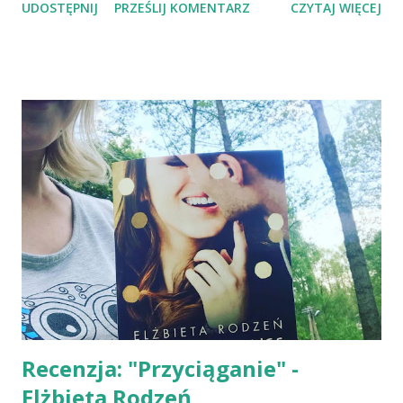
UDOSTĘPNIJ
PRZEŚLIJ KOMENTARZ
CZYTAJ WIĘCEJ
życiu osobistym, choć po wczorajszych przejściach
doszedłem do wniosku, że muszę uelastycznić moją
przestrzeń. Być może nawet wpuszczę w nią gościa. Nie
mogłem przestać myśleć o Kai. To wszystko było porąbane.
Poznałem dziewczynę, która nagle jednym swoim
uśmiechem zburzyła we mnie mur, który budowałem przez
poprzednie trzydzieści lat. A ona pojawiła się w ruinach i
złamała tego twardziela, którym byłem. „Nauczyciel tańca”
to powieść obyczajowa z wątkiem romantycznym, a może
bardziej romans z elementami obyczajowymi, wydana
nakładem Wydawnictwa Lira, którą Anna Dąbrowska
bezapelacyjnie kupiła moje czytelnicze serce. A stało się tak
z kilku powodów: 1. autorka stworzyła historię, której
podwaliny stano...
Recenzja: "Przyciąganie" -
Elżbieta Rodzeń