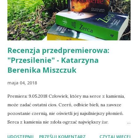
Nie mogłam mówić dalej. – Bicia. – Garret dokończył za
mnie, ale wiedziałam, że jemu też nie jest łatwo. Okładki
książek autorstwa Elżbiety Rodzeń przewijały mi się na
Bookstagramie oraz w grupach czytelniczych na
Facebooku już j...
Recenzja przedpremierowa:
"Przesilenie" - Katarzyna
Berenika Miszczuk
maja 04, 2018
Premiera: 9.05.2018 Człowiek, który ma serce z kamienia,
może zadać ostatni cios. Czerń, odbicie bieli, na zawsze
pozostanie czernią, nie oświetli jej najsilniejszy płomień.
Serca z kamienia nie zdoła ogrzać największy żar.
„Przesilenie” Katarzyna Berenika Miszczuk to brawurowe
UDOSTĘPNIJ
PRZEŚLIJ KOMENTARZ
CZYTAJ WIĘCEJ