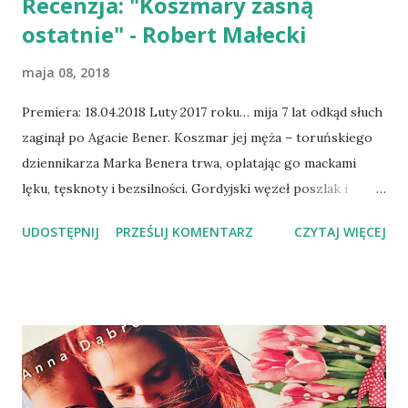
Recenzja: "Koszmary zasną
ostatnie" - Robert Małecki
maja 08, 2018
Premiera: 18.04.2018 Luty 2017 roku… mija 7 lat odkąd słuch
zaginął po Agacie Bener. Koszmar jej męża – toruńskiego
dziennikarza Marka Benera trwa, oplatając go mackami
lęku, tęsknoty i bezsilności. Gordyjski węzeł poszlak i
tropów zaciska się wokół Benera, a kreator jego postaci –
UDOSTĘPNIJ
PRZEŚLIJ KOMENTARZ
CZYTAJ WIĘCEJ
Robert Małecki – w charakterystyczny dla siebie mocny i
mroczny sposób prowadzi czytelnika przez zaułki Torunia,
aby krok po kroku doprowadzić go w ślad za głównym
bohaterem do ostatecznego rozstrzygnięcia tajemnicy
zniknięcia Agaty. Pytanie, co stanowi większy koszmar –
dochodzenie do prawdy, czy też ona sama?! „Koszmary
zasną ostatnie” to finałowa część serii kryminalnej,