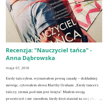
porywającej niczym bystry nurt górskiego potoku od
pierwszej do ostatniej strony i to nie tylko dzięki wartkiej
akcji, ale przede wszystkim dzięki uwikłaniu głównej
postaci w walkę z samym sobą. To swoiste studium
człowieka przegranego, wręcz brzydzącego się sobą,
wyżywającego się na swoich współpracownikach, który
utracił ...
Recenzja: "Nauczyciel tańca" -
Anna Dąbrowska
maja 07, 2018
Kiedy tańczyłem, wyznawałem pewną zasadę – dokładniej
mówiąc, cytowałem słowa Marthy Graham: „Kiedy tancerz
tańczy, ziemia pod nim jest święta”. Miałem swoją
przestrzeń i nie znosiłem, kiedy ktoś stawiał na niej chociaż
czubek swojego buta. Takie same granice wyznaczałem w