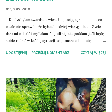
maja 05, 2018
– Kiedyś byłam twardsza, wiesz? – pociągnęłam nosem, co
wcale nie sprawiło, że byłam bardziej wiarygodna. – Życie
dało mi w kość i myślałam, że jeśli się nie poddam, jeśli będę
sobie radzić w każdej sytuacji, to pomału uda mi się
osiągnąć coś, czego nikt już nie będzie mógł mi odebrać.
UDOSTĘPNIJ
PRZEŚLIJ KOMENTARZ
CZYTAJ WIĘCEJ
Dlatego gdy Krzysztof uderzył mnie pierwszy raz,
pomyślałam, że sobie z tym poradzę. Najpierw urządzę
ciche dni, a potem z nim pogadam i może wyślę go na
terapię. On tak bardzo wstydził się tego, co zrobił, że
nawet nie zauważyłam, że zachowuje się zupełnie tak samo
jak każdy inny facet bijący swoją dziewczynę. Zrozumiałam
to, gdy oberwałam drugi raz. On znów przepraszał, ale
powiedział, że go sprowokowałam. A potem
prowokowałam go już do wielu wyzwisk, krzyków, no i… –