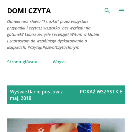
Przejdź do głównej zawartości
DOMI CZYTA
Odmieniasz słowo "książka" przez wszystkie
przypadki i czytasz wszystko, bez względu na
gatunek? Lubisz zwięzłe recenzje? Witam w klubie
i zapraszam do wspólnego dyskutowania o
książkach. #CzytajiPozwólCzytaćInnym
Strona główna
Więcej…
P
Wyświetlanie postów z
POKAŻ WSZYSTKIE
o
maj, 2018
s
t
y