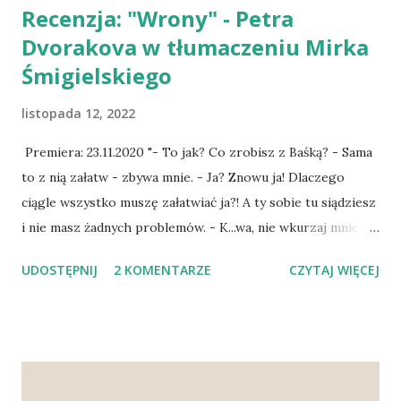
Recenzja: "Wrony" - Petra
Dvorakova w tłumaczeniu Mirka
Śmigielskiego
listopada 12, 2022
Premiera: 23.11.2020 "- To jak? Co zrobisz z Baśką? - Sama
to z nią załatw - zbywa mnie. - Ja? Znowu ja! Dlaczego
ciągle wszystko muszę załatwiać ja?! A ty sobie tu siądziesz
i nie masz żadnych problemów. - K...wa, nie wkurzaj mnie -
krzyczy na mnie, jakbym to ja zrobiła coś złego. A przecież
UDOSTĘPNIJ
2 KOMENTARZE
CZYTAJ WIĘCEJ
chcę tylko, żeby on też trochę wychowywał tę dziewczynę.
- To załatw to z Bachą! - upieram się przy swoim i ciskam
morką ścierkę do naczyń na blat. Wacław wybiega z kuchni.
Słyszę, jak leci do łazienki. Otwiera drzwi. Bacha znów
podstawiła za nie kosz na pranie. Potem rozlega się już