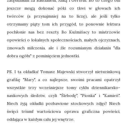
zatęskniłam za Bastianem, Anką i Gertem. Bo to czego oni
jeszcze mogą dokonać póki co tkwi w głowach ich
twórców (a przynajmniej na to liczę), ale jeśli tylko
otrzymamy piąty tom ich przygód, to ponownie lektura
pochłonie nas bez reszty. Bo Kuźmińscy to mistrzowie
opowieści o lokalnych społecznościach, małych ojczyznach,
zmowach milczenia, ale i źle rozumianym działaniu "dla
dobra ogółu" z pominięciem jednostki.
PS. I ta okładka! Tomasz Majewski stworzył nietuzinkową
grafikę "Mary", a co najlepsze, swoimi pracami opatrzył
wszystkie trzy wcześniejsze tomy cyklu dziennikarsko-
naukowych śledztw, czyli "Ślebodę", "Pionka" i "Kamień".
Niech żyją okładki pozbawione stockowych zdjęć! Niech
święci triumf wartościowa oprawa graficzna powieści,
oddająca w każdym calu jej wnętrze.