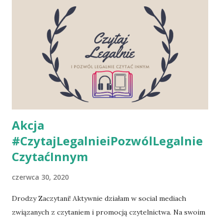
tylko straszny krzyk" - fragment powieści. Żadne dziecko
nie powinno bać się swojego rodzica. Żadne! Patrzyć na
rodzica oczami pełnymi bezbrzeżnego strachu, a co gorsza
poczucia winy, że znowu zawiodło, że znowu nie słuchało.
Że znowu po prostu było… dzieckiem. Główna bohaterka
„Wron” Basia to mały kolorowy ptaszek, obdarzony
talentem malarskim, który nie ma najmniejszych problemów
z nauką, ale jednocześnie...
Akcja
#CzytajLegalnieiPozwólLegalnie
CzytaćInnym
czerwca 30, 2020
Drodzy Zaczytani! Aktywnie działam w social mediach
związanych z czytaniem i promocją czytelnictwa. Na swoim