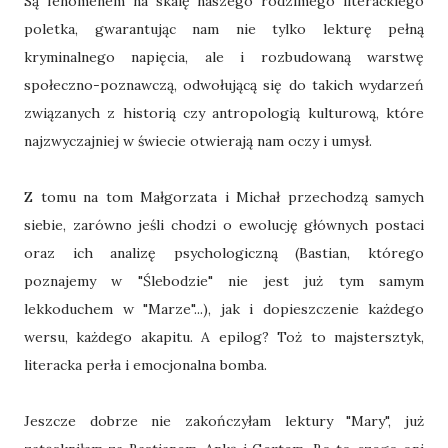
Są fenomenem na skalę naszego rodzimego literackiego
poletka, gwarantując nam nie tylko lekturę pełną
kryminalnego napięcia, ale i rozbudowaną warstwę
społeczno-poznawczą, odwołującą się do takich wydarzeń
związanych z historią czy antropologią kulturową, które
najzwyczajniej w świecie otwierają nam oczy i umysł.
Z tomu na tom Małgorzata i Michał przechodzą samych
siebie, zarówno jeśli chodzi o ewolucję głównych postaci
oraz ich analizę psychologiczną (Bastian, którego
poznajemy w "Ślebodzie" nie jest już tym samym
lekkoduchem w "Marze"...), jak i dopieszczenie każdego
wersu, każdego akapitu. A epilog? Toż to majstersztyk,
literacka perła i emocjonalna bomba.
Jeszcze dobrze nie zakończyłam lektury "Mary", już