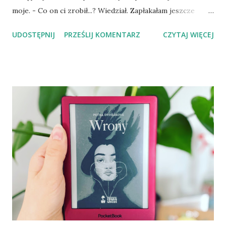
moje. - Co on ci zrobił...? Wiedział. Zapłakałam jeszcze
mocniej. Przyciągnął mnie do siebie, zamknął w swoich
UDOSTĘPNIJ
PRZEŚLIJ KOMENTARZ
CZYTAJ WIĘCEJ
ramionach. Przez chwilę moim naturalnym odruchem była
chęć ucieczki, wyrwania się spod jego dłoni... Jednak Mikołaj
zaczął mnie głaskać po plecach, po włosach... Nie czułam w
jego dotyku agresji. On się mną opiekował. Starał się mi
przekazać, że przy nim nic złego mnie nie spotka... a ja mu
wierzyłam. Fala nagłego poczucia bezpieczeństwa spłynęła
po mnie niczym strumień gorącej wody, ogrzewając moje
zlodowaciałe ciało. Staliśmy w tym uścisku, dopóki moje
drżenie nie ustało. - Idziemy na policję - szepnął mi do
ucha, a na karku poczułam kojący dotyk jego dłoni. - Nie -
powtórzyłam wyraźniej." - fragment powieści. Trochę
prywaty na początek: niewiele jest książek, w których
główną bohaterką...