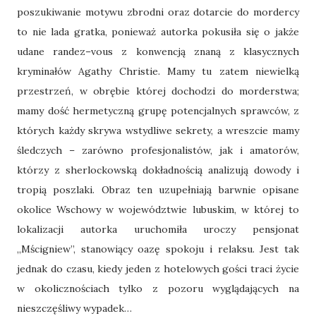
poszukiwanie motywu zbrodni oraz dotarcie do mordercy
to nie lada gratka, ponieważ autorka pokusiła się o jakże
udane randez–vous z konwencją znaną z klasycznych
kryminałów Agathy Christie. Mamy tu zatem niewielką
przestrzeń, w obrębie której dochodzi do morderstwa;
mamy dość hermetyczną grupę potencjalnych sprawców, z
których każdy skrywa wstydliwe sekrety, a wreszcie mamy
śledczych – zarówno profesjonalistów, jak i amatorów,
którzy z sherlockowską dokładnością analizują dowody i
tropią poszlaki. Obraz ten uzupełniają barwnie opisane
okolice Wschowy w województwie lubuskim, w której to
lokalizacji autorka uruchomiła uroczy pensjonat
„Mścigniew”, stanowiący oazę spokoju i relaksu. Jest tak
jednak do czasu, kiedy jeden z hotelowych gości traci życie
w okolicznościach tylko z pozoru wyglądających na
nieszczęśliwy wypadek…