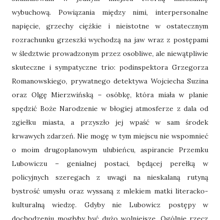
wybuchową. Powiązania między nimi, interpersonalne
napięcie, grzechy ciężkie i nieistotne w ostatecznym
rozrachunku grzeszki wychodzą na jaw wraz z postępami
w śledztwie prowadzonym przez osobliwe, ale niewątpliwie
skuteczne i sympatyczne trio: podinspektora Grzegorza
Romanowskiego, prywatnego detektywa Wojciecha Suzina
oraz Olgę Mierzwińską – osóbkę, która miała w planie
spędzić Boże Narodzenie w błogiej atmosferze z dala od
zgiełku miasta, a przyszło jej wpaść w sam środek
krwawych zdarzeń. Nie mogę w tym miejscu nie wspomnieć
o moim drugoplanowym ulubieńcu, aspirancie Przemku
Lubowiczu – genialnej postaci, będącej perełką w
policyjnych szeregach z uwagi na nieskalaną rutyną
bystrość umysłu oraz wyssaną z mlekiem matki literacko-
kulturalną wiedzę. Gdyby nie Lubowicz postępy w
dochodzeniu mogłyby być dużo wolniejsze. Ogólnie rzecz