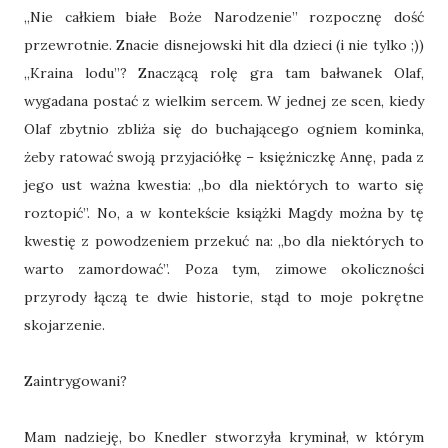
„Nie całkiem białe Boże Narodzenie” rozpocznę dość
przewrotnie. Znacie disnejowski hit dla dzieci (i nie tylko ;))
„Kraina lodu”? Znaczącą rolę gra tam bałwanek Olaf,
wygadana postać z wielkim sercem. W jednej ze scen, kiedy
Olaf zbytnio zbliża się do buchającego ogniem kominka,
żeby ratować swoją przyjaciółkę – księżniczkę Annę, pada z
jego ust ważna kwestia: „bo dla niektórych to warto się
roztopić”. No, a w kontekście książki Magdy można by tę
kwestię z powodzeniem przekuć na: „bo dla niektórych to
warto zamordować”. Poza tym, zimowe okoliczności
przyrody łączą te dwie historie, stąd to moje pokrętne
skojarzenie.
Zaintrygowani?
Mam nadzieję, bo Knedler stworzyła kryminał, w którym