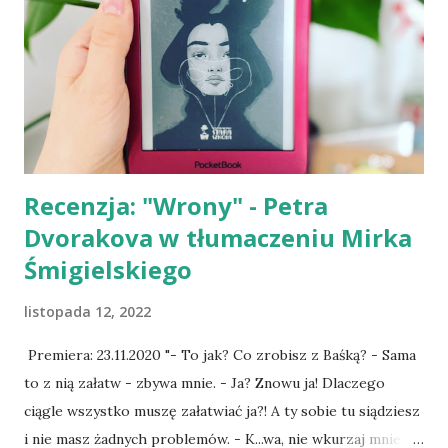
zlodowaciałe ciało. Staliśmy w tym uścisku, dopóki moje
drżenie nie ustało. - Idziemy na policję - szepnął mi do
ucha, a na karku poczułam kojący dotyk jego dłoni. - Nie -
powtórzyłam wyraźniej." - fragment powieści. Trochę
prywaty na początek: niewiele jest książek, w których
główną bohaterką...
Recenzja: "Wrony" - Petra
Dvorakova w tłumaczeniu Mirka
Śmigielskiego
listopada 12, 2022
Premiera: 23.11.2020 "- To jak? Co zrobisz z Baśką? - Sama
to z nią załatw - zbywa mnie. - Ja? Znowu ja! Dlaczego
ciągle wszystko muszę załatwiać ja?! A ty sobie tu siądziesz
i nie masz żadnych problemów. - K...wa, nie wkurzaj mnie -