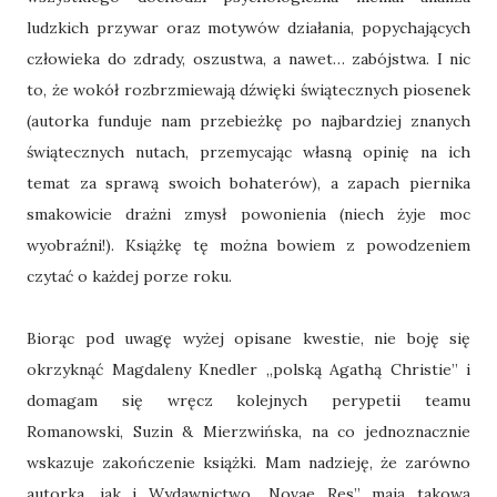
ludzkich przywar oraz motywów działania, popychających
człowieka do zdrady, oszustwa, a nawet… zabójstwa. I nic
to, że wokół rozbrzmiewają dźwięki świątecznych piosenek
(autorka funduje nam przebieżkę po najbardziej znanych
świątecznych nutach, przemycając własną opinię na ich
temat za sprawą swoich bohaterów), a zapach piernika
smakowicie drażni zmysł powonienia (niech żyje moc
wyobraźni!). Książkę tę można bowiem z powodzeniem
czytać o każdej porze roku.
Biorąc pod uwagę wyżej opisane kwestie, nie boję się
okrzyknąć Magdaleny Knedler „polską Agathą Christie” i
domagam się wręcz kolejnych perypetii teamu
Romanowski, Suzin & Mierzwińska, na co jednoznacznie
wskazuje zakończenie książki. Mam nadzieję, że zarówno
autorka, jak i Wydawnictwo „Novae Res” mają takową