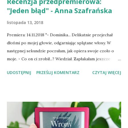
Recenzja przedpremierowa:
"Jeden błąd" - Anna Szafrańska
listopada 13, 2018
Premiera: 14.11.2018 "- Dominika... Delikatnie przejechał
dłońmi po mojej głowie, odgarniając splątane włosy. W
następnej sekundzie poczułam, jak opiera swoje czoło o
moje. - Co on ci zrobił...? Wiedział. Zapłakałam jeszcze
mocniej. Przyciągnął mnie do siebie, zamknął w swoich
UDOSTĘPNIJ
PRZEŚLIJ KOMENTARZ
CZYTAJ WIĘCEJ
ramionach. Przez chwilę moim naturalnym odruchem była
chęć ucieczki, wyrwania się spod jego dłoni... Jednak Mikołaj
zaczął mnie głaskać po plecach, po włosach... Nie czułam w
jego dotyku agresji. On się mną opiekował. Starał się mi
przekazać, że przy nim nic złego mnie nie spotka... a ja mu
wierzyłam. Fala nagłego poczucia bezpieczeństwa spłynęła
po mnie niczym strumień gorącej wody, ogrzewając moje