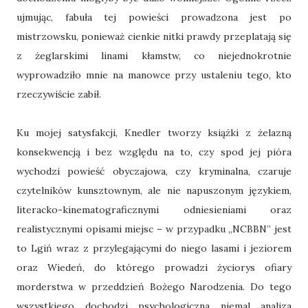
ujmując, fabuła tej powieści prowadzona jest po
mistrzowsku, ponieważ cienkie nitki prawdy przeplatają się
z żeglarskimi linami kłamstw, co niejednokrotnie
wyprowadziło mnie na manowce przy ustaleniu tego, kto
rzeczywiście zabił.
Ku mojej satysfakcji, Knedler tworzy książki z żelazną
konsekwencją i bez względu na to, czy spod jej pióra
wychodzi powieść obyczajowa, czy kryminalna, czaruje
czytelników kunsztownym, ale nie napuszonym językiem,
literacko-kinematograficznymi odniesieniami oraz
realistycznymi opisami miejsc – w przypadku „NCBBN” jest
to Lgiń wraz z przylegającymi do niego lasami i jeziorem
oraz Wiedeń, do którego prowadzi życiorys ofiary
morderstwa w przeddzień Bożego Narodzenia. Do tego
wszystkiego dochodzi psychologiczna niemal analiza