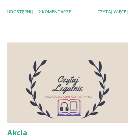
krzyczy na mnie, jakbym to ja zrobiła coś złego. A przecież
UDOSTĘPNIJ
2 KOMENTARZE
CZYTAJ WIĘCEJ
chcę tylko, żeby on też trochę wychowywał tę dziewczynę.
- To załatw to z Bachą! - upieram się przy swoim i ciskam
morką ścierkę do naczyń na blat. Wacław wybiega z kuchni.
Słyszę, jak leci do łazienki. Otwiera drzwi. Bacha znów
podstawiła za nie kosz na pranie. Potem rozlega się już
tylko straszny krzyk" - fragment powieści. Żadne dziecko
nie powinno bać się swojego rodzica. Żadne! Patrzyć na
rodzica oczami pełnymi bezbrzeżnego strachu, a co gorsza
poczucia winy, że znowu zawiodło, że znowu nie słuchało.
Że znowu po prostu było… dzieckiem. Główna bohaterka
„Wron” Basia to mały kolorowy ptaszek, obdarzony
talentem malarskim, który nie ma najmniejszych problemów
z nauką, ale jednocześnie...
Akcja