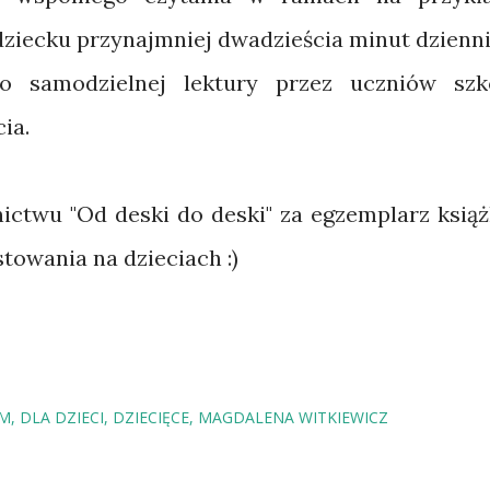
dziecku przynajmniej dwadzieścia minut dzienni
do samodzielnej lektury przez uczniów szk
ia.
ctwu "Od deski do deski" za egzemplarz książ
towania na dzieciach :)
OM
DLA DZIECI
DZIECIĘCE
MAGDALENA WITKIEWICZ