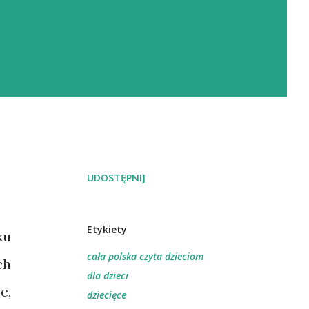
UDOSTĘPNIJ
Etykiety
ku
cała polska czyta dzieciom
ch
dla dzieci
e,
dziecięce