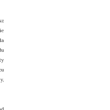
sz
ie
la
łu
ty
zu
y,
ad