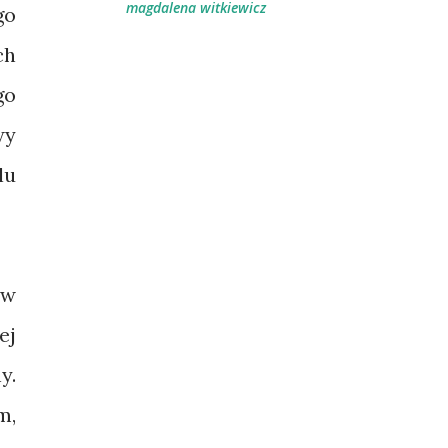
magdalena witkiewicz
go
ch
go
wy
lu
 w
ej
y.
m,