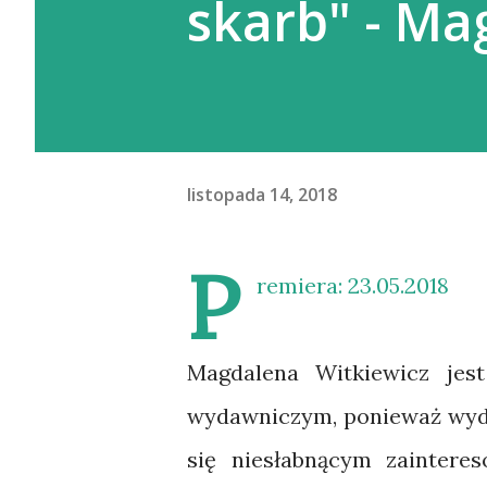
skarb" - Ma
listopada 14, 2018
P
remiera: 23.05.2018
Magdalena Witkiewicz jes
wydawniczym, ponieważ wyda
się niesłabnącym zainteres