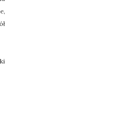
e,
ół
ki