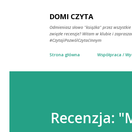
DOMI CZYTA
Odmieniasz słowo "książka" przez wszystkie 
zwięzłe recenzje? Witam w klubie i zaprasz
#CzytajiPozwólCzytaćInnym
Strona główna
Współpraca / W
Recenzja: "