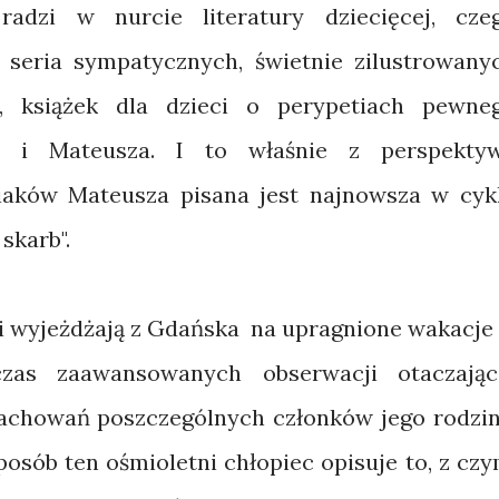
radzi w nurcie literatury dziecięcej, cze
 seria sympatycznych, świetnie zilustrowany
t, książek dla dzieci o perypetiach pewne
lki i Mateusza. I to właśnie z perspekty
ciaków Mateusza pisana jest najnowsza w cyk
skarb".
mi wyjeżdżają z Gdańska na upragnione wakacje
zas zaawansowanych obserwacji otaczając
zachowań poszczególnych członków jego rodzin
sób ten ośmioletni chłopiec opisuje to, z czy