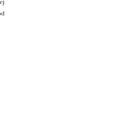
ej
od