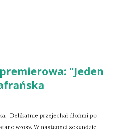
dpremierowa: "Jeden
zafrańska
ka... Delikatnie przejechał dłońmi po
lątane włosy. W następnej sekundzie