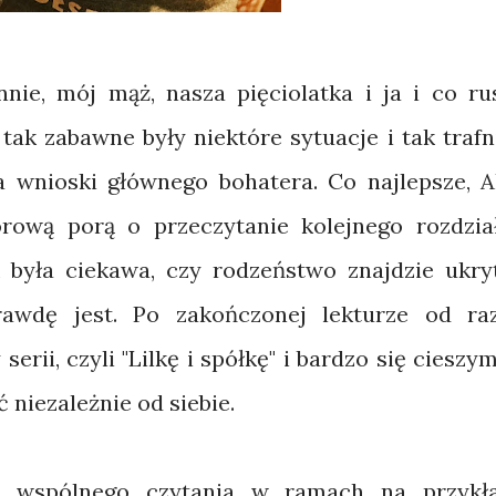
nnie, mój mąż, nasza pięciolatka i ja i co ru
ak zabawne były niektóre sytuacje i tak trafn
 wnioski głównego bohatera. Co najlepsze, A
rową porą o przeczytanie kolejnego rozdzia
k była ciekawa, czy rodzeństwo znajdzie ukry
awdę jest. Po zakończonej lekturze od ra
erii, czyli "Lilkę i spółkę" i bardzo się cieszym
 niezależnie od siebie.
do wspólnego czytania w ramach na przykł