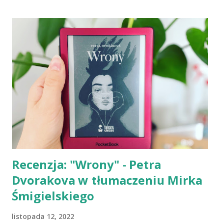
jego dotyku agresji. On się mną opiekował. Starał się mi
przekazać, że przy nim nic złego mnie nie spotka... a ja mu
wierzyłam. Fala nagłego poczucia bezpieczeństwa spłynęła
po mnie niczym strumień gorącej wody, ogrzewając moje
zlodowaciałe ciało. Staliśmy w tym uścisku, dopóki moje
drżenie nie ustało. - Idziemy na policję - szepnął mi do
ucha, a na karku poczułam kojący dotyk jego dłoni. - Nie -
powtórzyłam wyraźniej." - fragment powieści. Trochę
prywaty na początek: niewiele jest książek, w których
główną bohaterką...
Recenzja: "Wrony" - Petra
Dvorakova w tłumaczeniu Mirka
Śmigielskiego
listopada 12, 2022