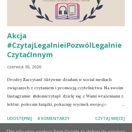
„Wron” Basia to mały kolorowy ptaszek, obdarzony
talentem malarskim, który nie ma najmniejszych problemów
z nauką, ale jednocześnie...
Akcja
#CzytajLegalnieiPozwólLegalnie
CzytaćInnym
czerwca 30, 2020
Drodzy Zaczytani! Aktywnie działam w social mediach
związanych z czytaniem i promocją czytelnictwa. Na swoim
Instagramie @domiczytapl dzielę się z Wami wrażeniami z
lektur, polecam książki, pokazuję wycinek swojego
prywatnego życia, a także poruszam ważne według mnie
UDOSTĘPNIJ
8 KOMENTARZY
CZYTAJ WIĘCEJ
kwestie dotyczące literackiego (ale nie tylko ;)) świata. I tak
się wczoraj złożyło, że post jednej z moich ulubionych
This site uses cookies from Google to deliver its services