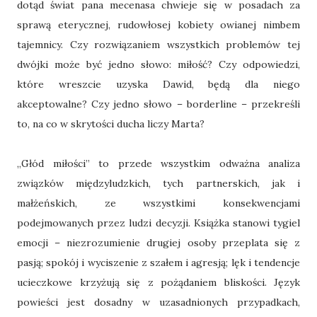
dotąd świat pana mecenasa chwieje się w posadach za
sprawą eterycznej, rudowłosej kobiety owianej nimbem
tajemnicy. Czy rozwiązaniem wszystkich problemów tej
dwójki może być jedno słowo: miłość? Czy odpowiedzi,
które wreszcie uzyska Dawid, będą dla niego
akceptowalne? Czy jedno słowo – borderline – przekreśli
to, na co w skrytości ducha liczy Marta?
„Głód miłości” to przede wszystkim odważna analiza
związków międzyludzkich, tych partnerskich, jak i
małżeńskich, ze wszystkimi konsekwencjami
podejmowanych przez ludzi decyzji. Książka stanowi tygiel
emocji – niezrozumienie drugiej osoby przeplata się z
pasją; spokój i wyciszenie z szałem i agresją; lęk i tendencje
ucieczkowe krzyżują się z pożądaniem bliskości. Język
powieści jest dosadny w uzasadnionych przypadkach,