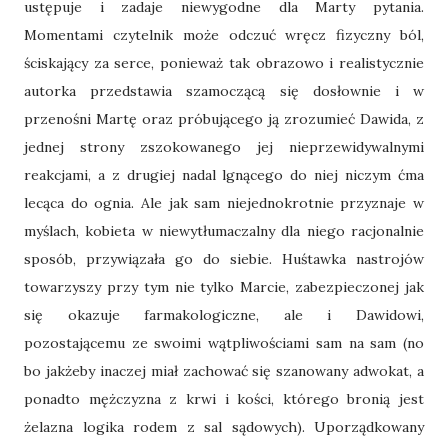
ustępuje i zadaje niewygodne dla Marty pytania.
Momentami czytelnik może odczuć wręcz fizyczny ból,
ściskający za serce, ponieważ tak obrazowo i realistycznie
autorka przedstawia szamoczącą się dosłownie i w
przenośni Martę oraz próbującego ją zrozumieć Dawida, z
jednej strony zszokowanego jej nieprzewidywalnymi
reakcjami, a z drugiej nadal lgnącego do niej niczym ćma
lecąca do ognia. Ale jak sam niejednokrotnie przyznaje w
myślach, kobieta w niewytłumaczalny dla niego racjonalnie
sposób, przywiązała go do siebie. Huśtawka nastrojów
towarzyszy przy tym nie tylko Marcie, zabezpieczonej jak
się okazuje farmakologiczne, ale i Dawidowi,
pozostającemu ze swoimi wątpliwościami sam na sam (no
bo jakżeby inaczej miał zachować się szanowany adwokat, a
ponadto mężczyzna z krwi i kości, którego bronią jest
żelazna logika rodem z sal sądowych). Uporządkowany