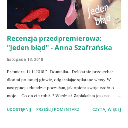
Recenzja przedpremierowa:
"Jeden błąd" - Anna Szafrańska
listopada 13, 2018
Premiera: 14.11.2018 "- Dominika... Delikatnie przejechał
dłońmi po mojej głowie, odgarniając splątane włosy. W
następnej sekundzie poczułam, jak opiera swoje czoło o
moje. - Co on ci zrobił...? Wiedział. Zapłakałam jeszcze
mocniej. Przyciągnął mnie do siebie, zamknął w swoich
UDOSTĘPNIJ
PRZEŚLIJ KOMENTARZ
CZYTAJ WIĘCEJ
ramionach. Przez chwilę moim naturalnym odruchem była
chęć ucieczki, wyrwania się spod jego dłoni... Jednak Mikołaj
zaczął mnie głaskać po plecach, po włosach... Nie czułam w