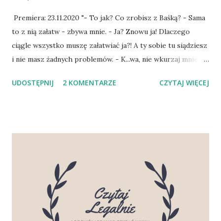
Premiera: 23.11.2020 "- To jak? Co zrobisz z Baśką? - Sama
to z nią załatw - zbywa mnie. - Ja? Znowu ja! Dlaczego
ciągle wszystko muszę załatwiać ja?! A ty sobie tu siądziesz
i nie masz żadnych problemów. - K...wa, nie wkurzaj mnie -
krzyczy na mnie, jakbym to ja zrobiła coś złego. A przecież
UDOSTĘPNIJ
2 KOMENTARZE
CZYTAJ WIĘCEJ
chcę tylko, żeby on też trochę wychowywał tę dziewczynę.
- To załatw to z Bachą! - upieram się przy swoim i ciskam
morką ścierkę do naczyń na blat. Wacław wybiega z kuchni.
Słyszę, jak leci do łazienki. Otwiera drzwi. Bacha znów
podstawiła za nie kosz na pranie. Potem rozlega się już
tylko straszny krzyk" - fragment powieści. Żadne dziecko
nie powinno bać się swojego rodzica. Żadne! Patrzyć na
rodzica oczami pełnymi bezbrzeżnego strachu, a co gorsza
poczucia winy, że znowu zawiodło, że znowu nie słuchało.
Że znowu po prostu było… dzieckiem. Główna bohaterka